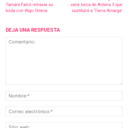
Tamara Falcó retrasar su
serie turca de Antena 3 que
boda con Iñigo Onieva
sustituirá a ‘Tierra Amarga’
DEJA UNA RESPUESTA
Comentario:
No
Co
ele
Sit