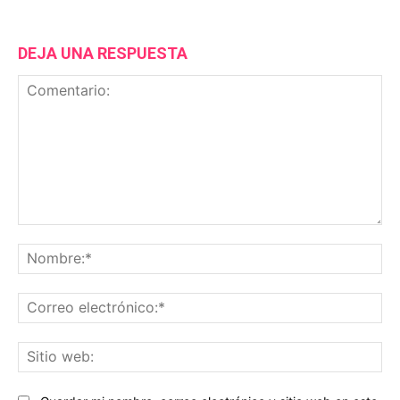
DEJA UNA RESPUESTA
Comentario:
No
Co
ele
Sit
we