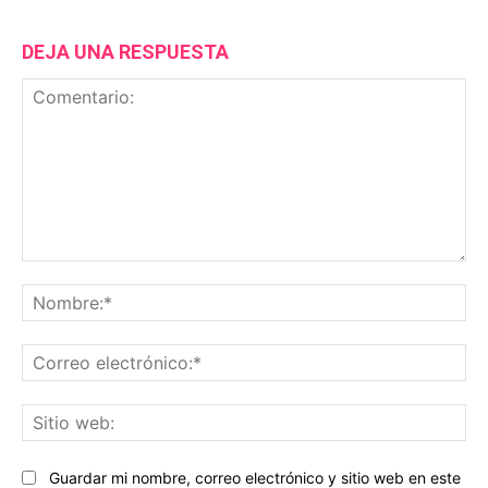
DEJA UNA RESPUESTA
Comentario:
No
Co
ele
Sit
we
Guardar mi nombre, correo electrónico y sitio web en este