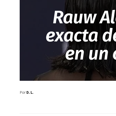
Rauw Al
exacta d
en un
Por
D. L.