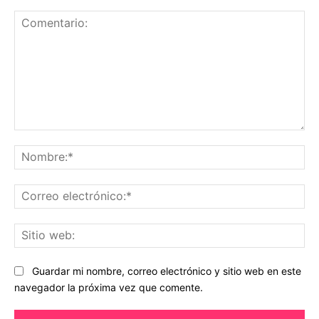
Comentario:
No
Co
ele
Sit
we
Guardar mi nombre, correo electrónico y sitio web en este
navegador la próxima vez que comente.