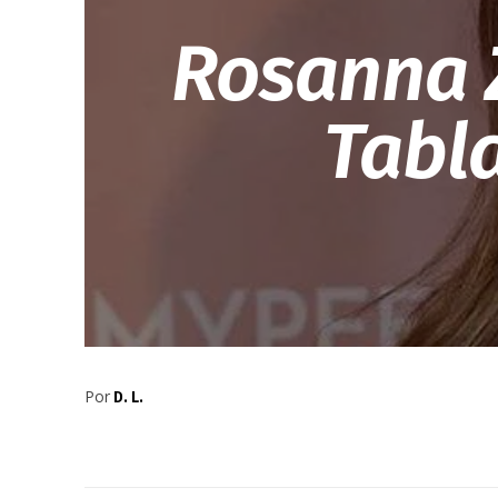
Rosanna Z
Tabl
Por
D. L.