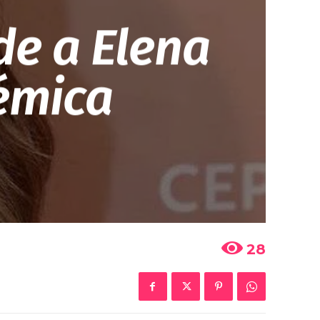
de a Elena
émica
28