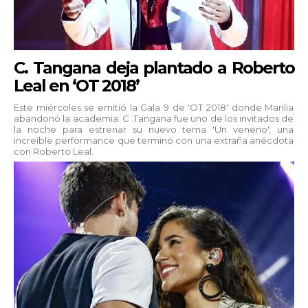
C. Tangana deja plantado a Roberto
Leal en ‘OT 2018’
Este miércoles se emitió la Gala 9 de 'OT 2018' donde Marilia
abandonó la academia. C .Tangana fue uno de los invitados de
la noche para estrenar su nuevo tema 'Un veneno', una
increíble performance que terminó con una extraña anécdota
con Roberto Leal.