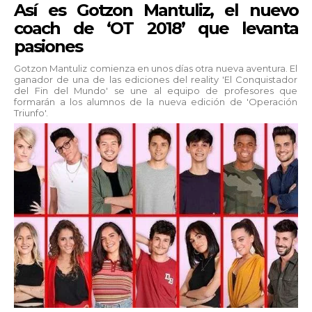
Así es Gotzon Mantuliz, el nuevo
coach de ‘OT 2018’ que levanta
pasiones
Gotzon Mantuliz comienza en unos días otra nueva aventura. El
ganador de una de las ediciones del reality 'El Conquistador
del Fin del Mundo' se une al equipo de profesores que
formarán a los alumnos de la nueva edición de 'Operación
Triunfo'.