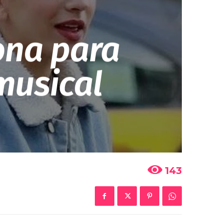
ona para
musical
143