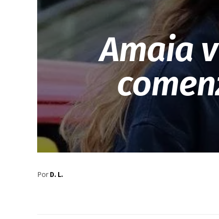
Amaia v
comenz
Por
D. L.