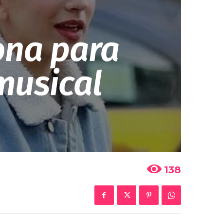
ona para
musical
138