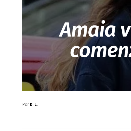
Amaia v
comenz
Por
D. L.