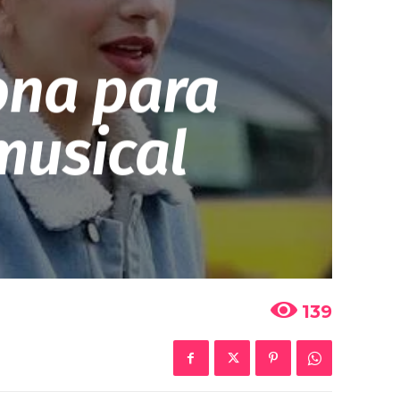
ona para
musical
139