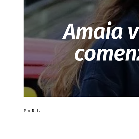
Amaia v
comenz
Por
D. L.