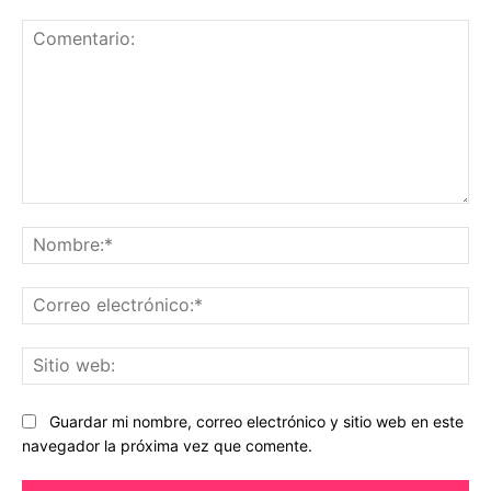
Comentario:
No
Co
ele
Sit
we
Guardar mi nombre, correo electrónico y sitio web en este
navegador la próxima vez que comente.