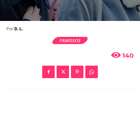
Por
D. L.
FAMOSOS
140