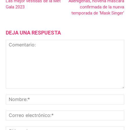
Las mejor vestidas de la Met
Alienígenas, novena máscara
Gala 2023
confirmada de la nueva
temporada de ‘Mask Singer’
DEJA UNA RESPUESTA
Comentario:
No
Co
ele
Sit