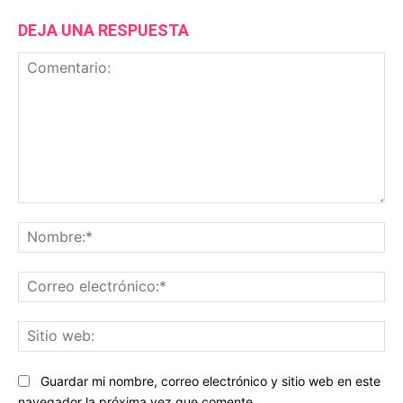
DEJA UNA RESPUESTA
Comentario:
No
Co
ele
Sit
we
Guardar mi nombre, correo electrónico y sitio web en este
navegador la próxima vez que comente.