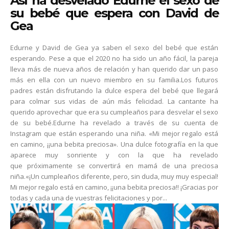
Así ha desvelado Edurne el sexo de
su bebé que espera con David de
Gea
Edurne y David de Gea ya saben el sexo del bebé que están
esperando. Pese a que el 2020 no ha sido un año fácil, la pareja
lleva más de nueva años de relación y han querido dar un paso
más en ella con un nuevo miembro en su familia.Los futuros
padres están disfrutando la dulce espera del bebé que llegará
para colmar sus vidas de aún más felicidad. La cantante ha
querido aprovechar que era su cumpleaños para desvelar el sexo
de su bebé.Edurne ha revelado a través de su cuenta de
Instagram que están esperando una niña. «Mi mejor regalo está
en camino, ¡¡una bebita preciosa». Una dulce fotografía en la que
aparece muy sonriente y con la que ha revelado
que próximamente se convertirá en mamá de una preciosa
niña.«¡Un cumpleaños diferente, pero, sin duda, muy muy especial!
Mi mejor regalo está en camino, ¡¡una bebita preciosa!! ¡Gracias por
todas y cada una de vuestras felicitaciones y por...