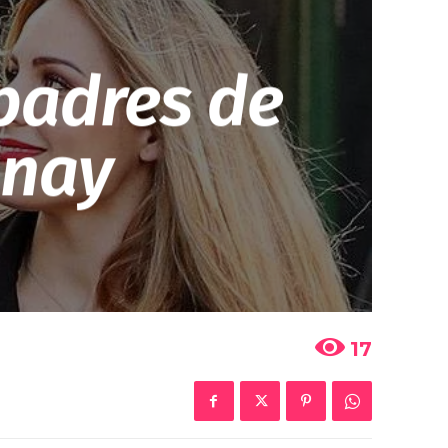
padres de
anay
17