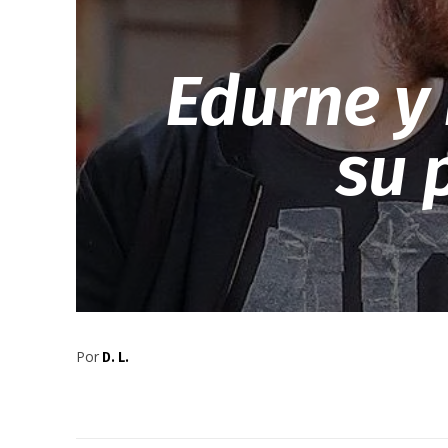
Edurne y
su 
Por
D. L.