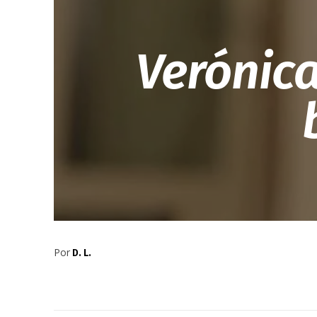
Verónica
Por
D. L.