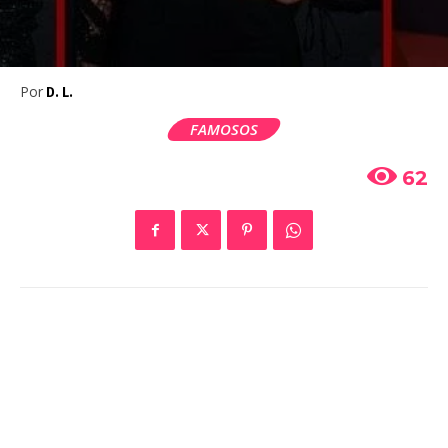
Por
D. L.
FAMOSOS
62