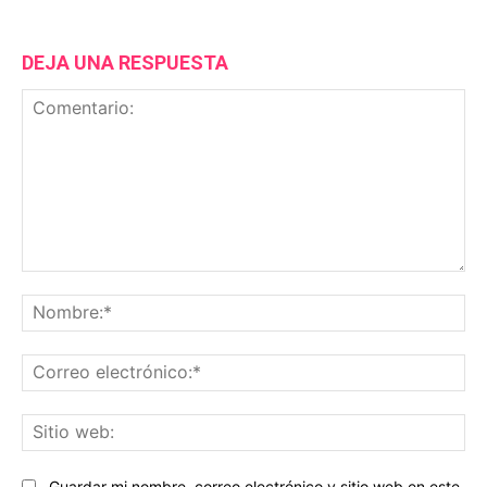
DEJA UNA RESPUESTA
Comentario:
No
Co
ele
Sit
we
Guardar mi nombre, correo electrónico y sitio web en este