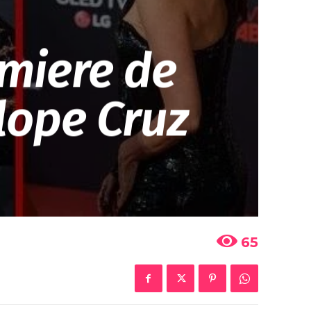
emiere de
lope Cruz
65