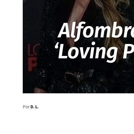
Alfombra
‘Loving 
Por
D. L.