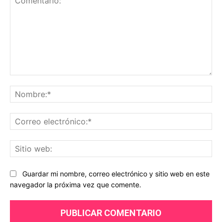
Comentario:
No
Co
ele
Sit
we
Guardar mi nombre, correo electrónico y sitio web en este
navegador la próxima vez que comente.