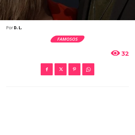
Por
D. L.
FAMOSOS
32