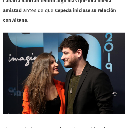
canaria habrían tenido algo más que una buena
amistad
antes de que
Cepeda iniciase su relación
con Aitana
.