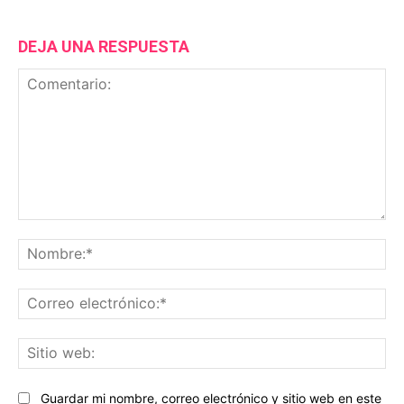
DEJA UNA RESPUESTA
Comentario:
No
Co
ele
Sit
we
Guardar mi nombre, correo electrónico y sitio web en este