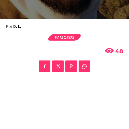
Por
D. L.
FAMOSOS
48