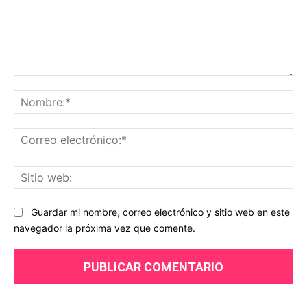
Comentario:
No
Co
ele
Sit
we
Guardar mi nombre, correo electrónico y sitio web en este
navegador la próxima vez que comente.