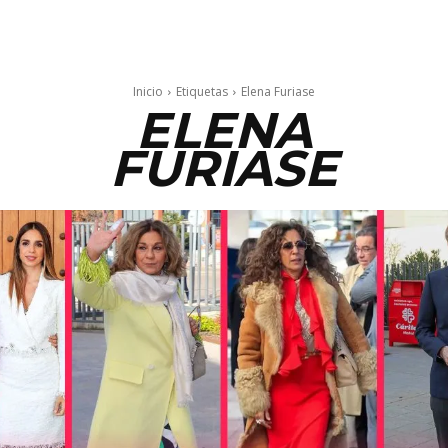
Inicio
Etiquetas
Elena Furiase
ELENA
FURIASE