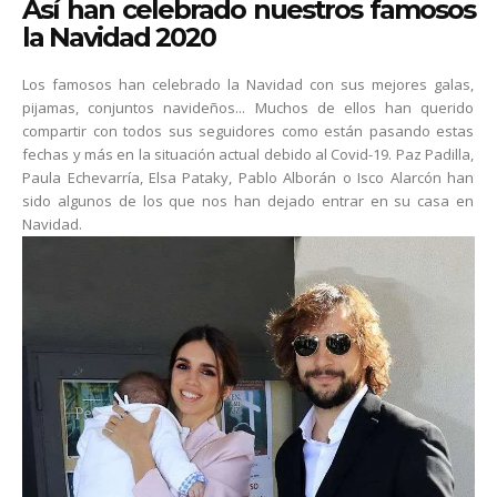
Así han celebrado nuestros famosos
la Navidad 2020
Los famosos han celebrado la Navidad con sus mejores galas,
pijamas, conjuntos navideños... Muchos de ellos han querido
compartir con todos sus seguidores como están pasando estas
fechas y más en la situación actual debido al Covid-19. Paz Padilla,
Paula Echevarría, Elsa Pataky, Pablo Alborán o Isco Alarcón han
sido algunos de los que nos han dejado entrar en su casa en
Navidad.