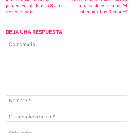
primera vez de Blanca Suárez
la fecha de estreno de ‘El
tras su ruptura
Internado: Las Cumbres’
DEJA UNA RESPUESTA
Comentario:
No
Co
ele
Sit