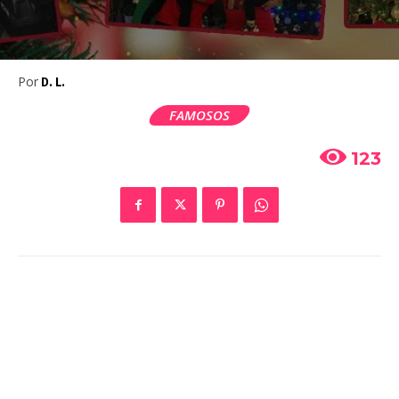
Por
D. L.
FAMOSOS
123