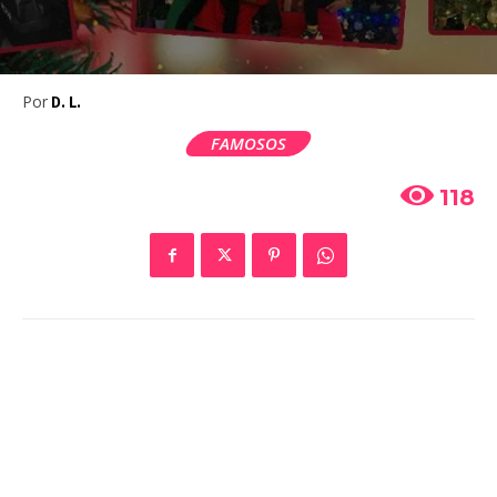
Por
D. L.
FAMOSOS
118