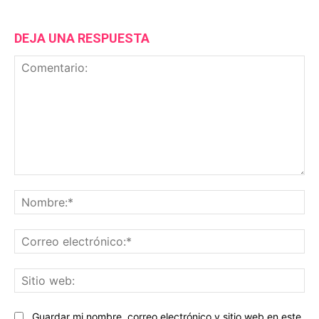
DEJA UNA RESPUESTA
Comentario:
No
Co
ele
Sit
we
Guardar mi nombre, correo electrónico y sitio web en este