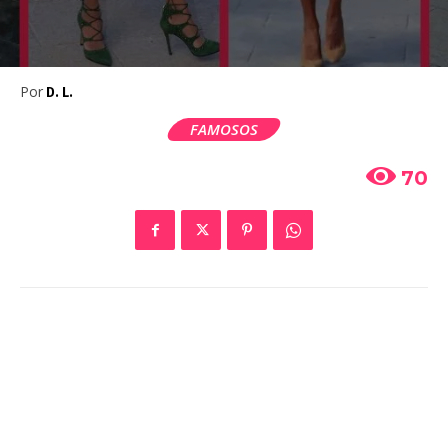
Por
D. L.
FAMOSOS
70