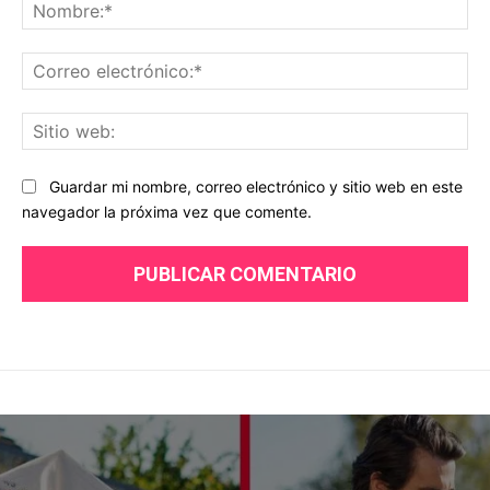
No
Co
ele
Sit
we
Guardar mi nombre, correo electrónico y sitio web en este
navegador la próxima vez que comente.