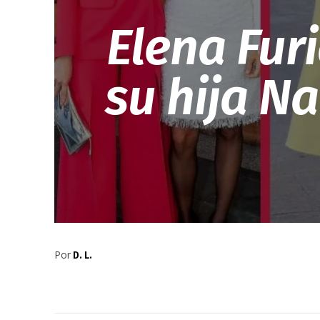
Elena Furi
su hija Na
Por
D. L.