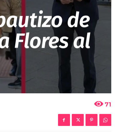
 bautizo de
a Flores al
71