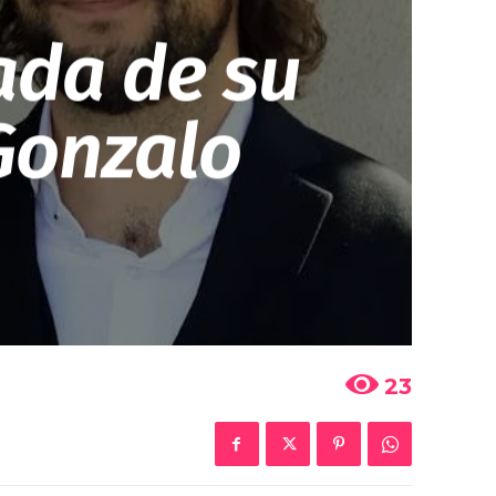
ada de su
Gonzalo
23