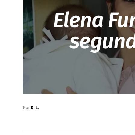
Elena Fu
segund
Por
D. L.