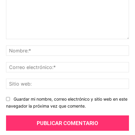
Comentario:
No
Co
ele
Sit
we
Guardar mi nombre, correo electrónico y sitio web en este
navegador la próxima vez que comente.