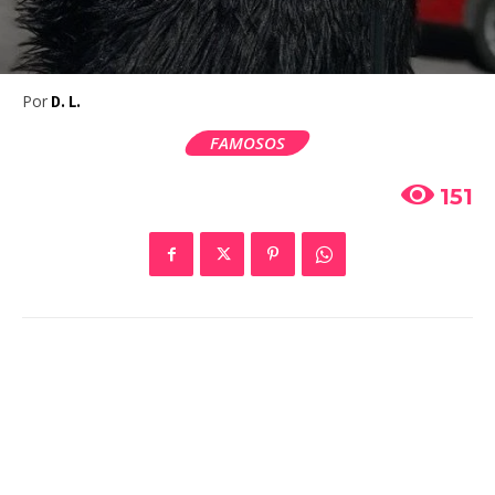
Por
D. L.
FAMOSOS
151