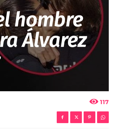
el hombre
ra Álvarez
z
117