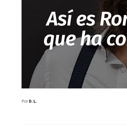
Así es R
que ha co
Por
D. L.