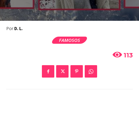
Por
D. L.
FAMOSOS
113