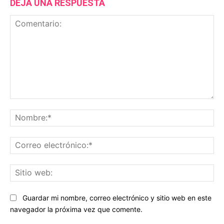
DEJA UNA RESPUESTA
Comentario:
No
Co
ele
Sit
we
Guardar mi nombre, correo electrónico y sitio web en este
navegador la próxima vez que comente.