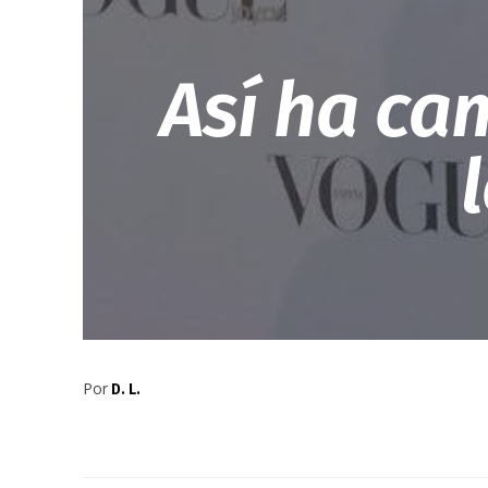
Así ha ca
Por
D. L.