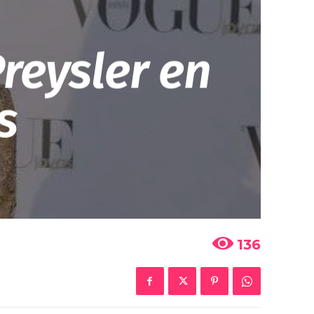
reysler en
s
136