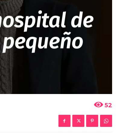
hospital de
u pequeño
52