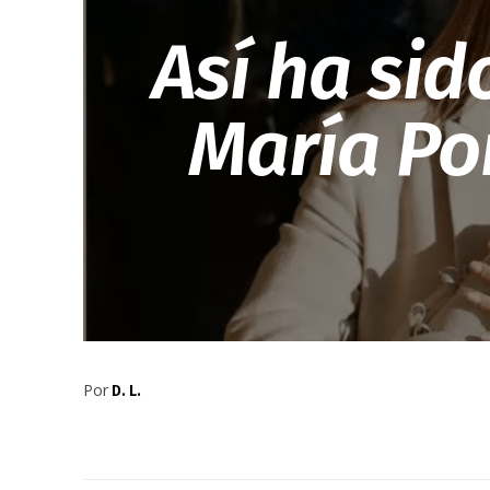
Así ha sid
María Po
Por
D. L.