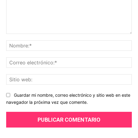
Comentario:
No
Co
ele
Sit
we
Guardar mi nombre, correo electrónico y sitio web en este
navegador la próxima vez que comente.