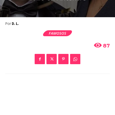
Por
D. L.
FAMOSOS
87