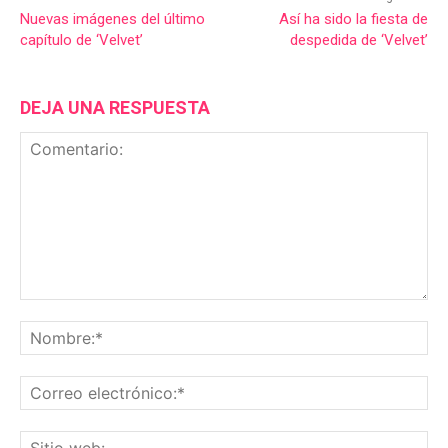
Nuevas imágenes del último
Así ha sido la fiesta de
capítulo de ‘Velvet’
despedida de ‘Velvet’
DEJA UNA RESPUESTA
Comentario:
No
Co
ele
Sit