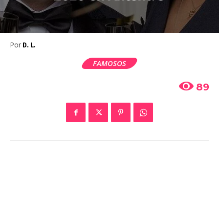
Por
D. L.
FAMOSOS
89