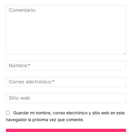
Comentario:
No
Co
ele
Sit
we
Guardar mi nombre, correo electrónico y sitio web en este
navegador la próxima vez que comente.