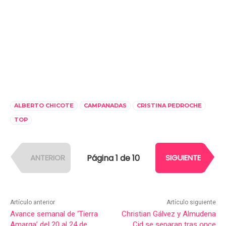
ALBERTO CHICOTE
CAMPANADAS
CRISTINA PEDROCHE
TOP
Página 1 de 10
ANTERIOR
SIGUIENTE
Artículo anterior
Artículo siguiente
Avance semanal de ‘Tierra
Christian Gálvez y Almudena
Amarga’ del 20 al 24 de
Cid se separan tras once