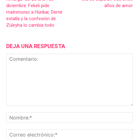
diciembre: Fekeli pide
años de amor
matrimonio a Hünkar, Demir
estalla y la confesión de
Züleyha lo cambia todo
DEJA UNA RESPUESTA
Comentario:
No
Co
ele