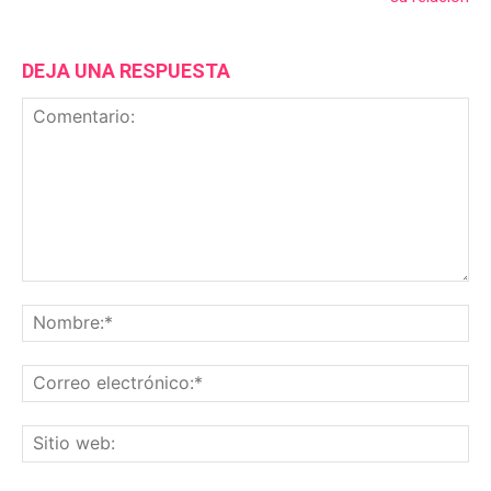
DEJA UNA RESPUESTA
Comentario:
No
Co
ele
Sit
we