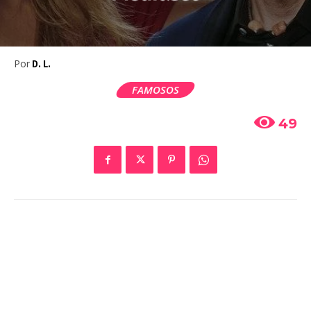
Por
D. L.
FAMOSOS
49