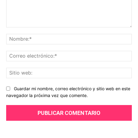
Comentario:
No
Co
ele
Sit
we
Guardar mi nombre, correo electrónico y sitio web en este
navegador la próxima vez que comente.