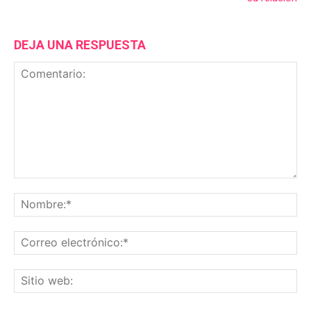
DEJA UNA RESPUESTA
Comentario:
No
Co
ele
Sit
we