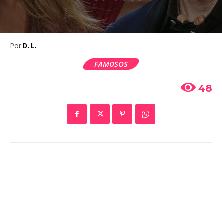
Por
D. L.
FAMOSOS
48