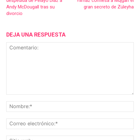
despedida de Pelayo Díaz a
Yilmaz confiesa a Müjgan el
Andy McDougall tras su
gran secreto de Züleyha
divorcio
DEJA UNA RESPUESTA
Comentario:
No
Co
ele
Sit