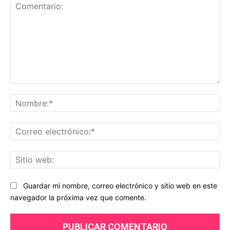
Comentario:
No
Co
ele
Sit
we
Guardar mi nombre, correo electrónico y sitio web en este
navegador la próxima vez que comente.