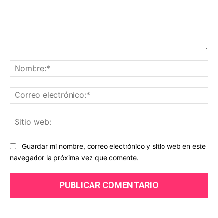
Comentario:
No
Co
ele
Sit
we
Guardar mi nombre, correo electrónico y sitio web en este
navegador la próxima vez que comente.