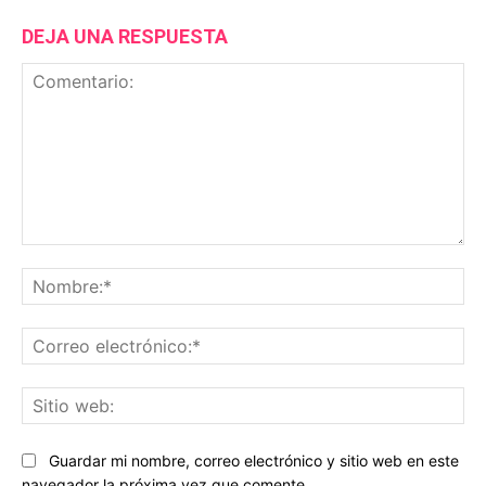
DEJA UNA RESPUESTA
Comentario:
No
Co
ele
Sit
we
Guardar mi nombre, correo electrónico y sitio web en este
navegador la próxima vez que comente.