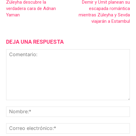
Züleyha descubre la
Demir y Ümit planean su
verdadera cara de Adnan
escapada romántica
Yaman
mientras Züleyha y Sevda
viajarán a Estambul
DEJA UNA RESPUESTA
Comentario:
No
Co
ele