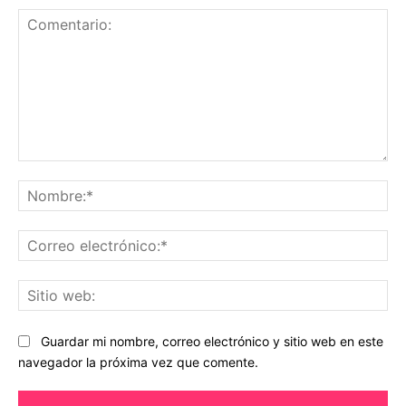
Comentario:
No
Co
ele
Sit
we
Guardar mi nombre, correo electrónico y sitio web en este
navegador la próxima vez que comente.