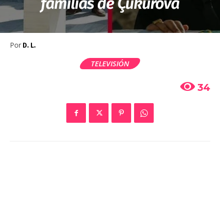
familias de Çukurova
Por
D. L.
TELEVISIÓN
34