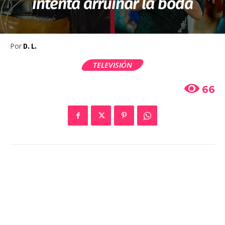
intenta arruinar la boda
Por
D. L.
TELEVISIÓN
66