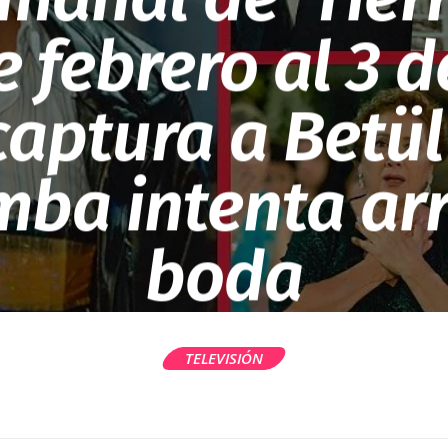
e febrero al 3 
captura a Betül
ba intenta arr
boda
TELEVISIÓN