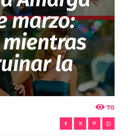
de marzo:
 mientras
uinar la
70