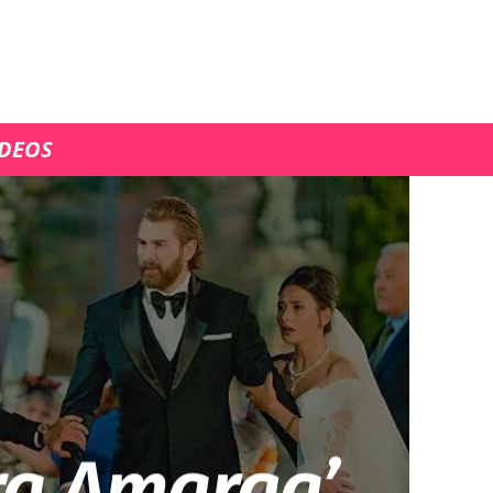
ÍDEOS
ra Amarga’