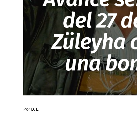
del 27 d
Züleyha 
una bom
Por
D. L.