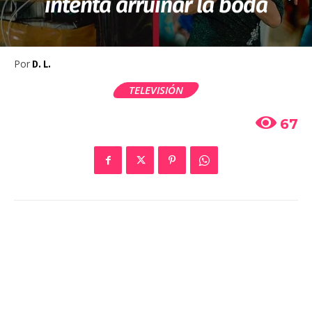
intenta arruinar la boda
Por
D. L.
TELEVISIÓN
67