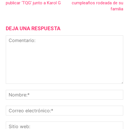
publicar ‘TQG’ junto a Karol G
cumpleaños rodeada de su
familia
DEJA UNA RESPUESTA
Comentario:
No
Co
ele
Sit