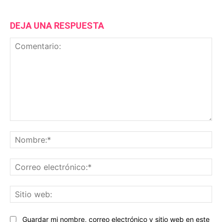
DEJA UNA RESPUESTA
Comentario:
No
Co
ele
Sit
we
Guardar mi nombre, correo electrónico y sitio web en este